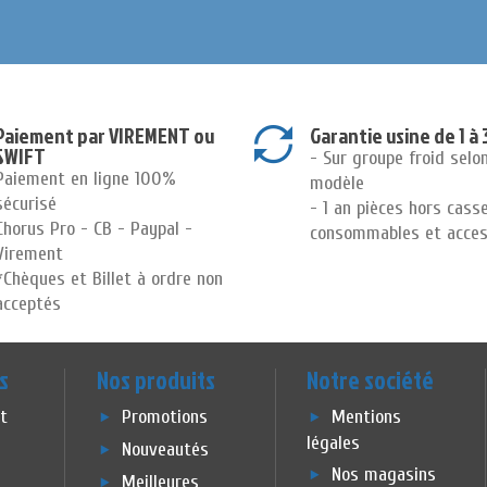
Paiement par VIREMENT ou
Garantie usine de 1 à 
SWIFT
- Sur groupe froid selo
Paiement en ligne 100%
modèle
sécurisé
- 1 an pièces hors cass
Chorus Pro - CB - Paypal -
consommables et acces
Virement
*Chèques et Billet à ordre non
acceptés
s
Nos produits
Notre société
et
Promotions
Mentions
légales
Nouveautés
Nos magasins
Meilleures