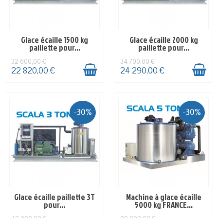
Glace écaille 1500 kg
Glace écaille 2000 kg
SUR COMMANDE - 4-5
SUR COMMANDE - 4-5
paillette pour...
paillette pour...
SEMAINES
SEMAINES
32 600,00 €
34 700,00 €
22 820,00 €
24 290,00 €
-30%
-30%
Glace écaille paillette 3T
Machine à glace écaille
SUR COMMANDE - 4-5
SUR COMMANDE - 4-5
pour...
5000 kg FRANCE...
SEMAINES
SEMAINES