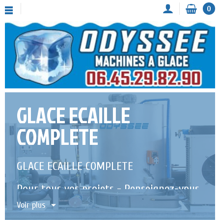
0
GLACE ECAILLE
COMPLETE
GLACE ECAILLE COMPLETE
Pour tous vos projets - Renseignez-vous
!
Voir plus