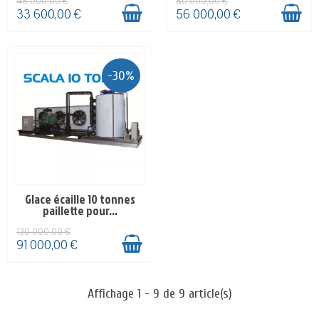
48 000,00 €
80 000,00 €
33 600,00 €
56 000,00 €
-30%
Glace écaille 10 tonnes
SUR COMMANDE - 4-5
paillette pour...
SEMAINES
130 000,00 €
91 000,00 €
Affichage 1 - 9 de 9 article(s)