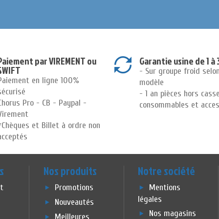
Paiement par VIREMENT ou
Garantie usine de 1 à 
SWIFT
- Sur groupe froid selo
Paiement en ligne 100%
modèle
sécurisé
- 1 an pièces hors cass
Chorus Pro - CB - Paypal -
consommables et acces
Virement
*Chèques et Billet à ordre non
acceptés
s
Nos produits
Notre société
et
Promotions
Mentions
légales
Nouveautés
Nos magasins
Meilleures