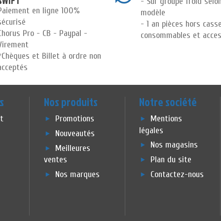
SWIFT
- Sur groupe froid selo
Paiement en ligne 100%
modèle
sécurisé
- 1 an pièces hors cass
Chorus Pro - CB - Paypal -
consommables et acces
Virement
*Chèques et Billet à ordre non
acceptés
s
Nos produits
Notre société
et
Promotions
Mentions
légales
Nouveautés
Nos magasins
Meilleures
ventes
Plan du site
Nos marques
Contactez-nous