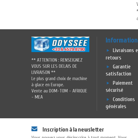
Information
Livraisons 
retours
** ATTENTION : RENSEIGNEZ
VOUS SUR LES DELAIS DE
Garantie
LIVRAISON **
satisfaction
Le plus grand choix de machine
Paiement
à glace en Europe.
sécurisé
Vente au DOM-TOM - AFRIQUE
- MEA
Conditions
générales
Inscription à la newsletter
Vous pouvez vous désinscrire à tout moment. Vous