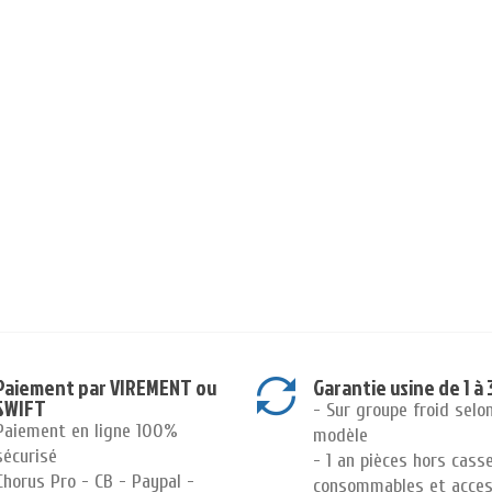
Paiement par VIREMENT ou
Garantie usine de 1 à 
SWIFT
- Sur groupe froid selo
Paiement en ligne 100%
modèle
sécurisé
- 1 an pièces hors cass
Chorus Pro - CB - Paypal -
consommables et acces