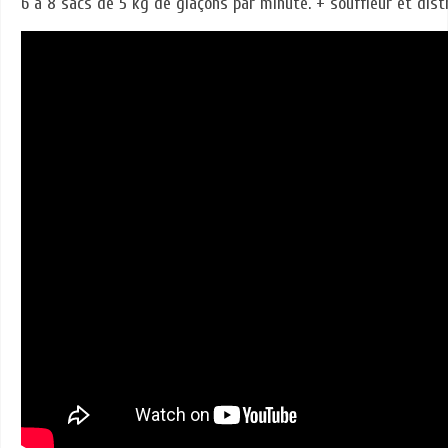
6 à 8 sacs de 5 kg de glaçons par minute. + souffleur et dist