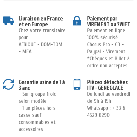
Livraison en France
Paiement par
et en Europe
VIREMENT ou SWIFT
Chez votre transitaire
Paiement en ligne
pour
100% sécurisé
AFRIQUE - DOM-TOM
Chorus Pro - CB -
- MEA
Paypal - Virement
*Chèques et Billet à
ordre non acceptés
Garantie usine de 1 à
Pièces détachées
3 ans
ITV - GENEGLACE
- Sur groupe froid
Du lundi au vendredi
selon modèle
de 9h à 15h
- 1 an pièces hors
Whatsapp : + 33 6
casse sauf
4529 8290
consommables et
accessoires