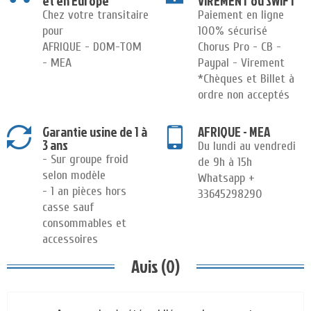
et en Europe
VIREMENT ou SWIFT
Chez votre transitaire
Paiement en ligne
pour
100% sécurisé
AFRIQUE - DOM-TOM
Chorus Pro - CB -
- MEA
Paypal - Virement
*Chèques et Billet à
ordre non acceptés
Garantie usine de 1 à
AFRIQUE - MEA
3 ans
Du lundi au vendredi
- Sur groupe froid
de 9h à 15h
selon modèle
Whatsapp +
- 1 an pièces hors
33645298290
casse sauf
consommables et
accessoires
Avis (0)