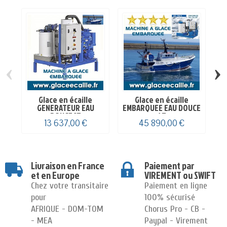
‹
›
Glace en écaille
Glace en écaille
GENERATEUR EAU
EMBARQUEE EAU DOUCE
DOUCE 1T
6T
13 637,00 €
45 890,00 €
Livraison en France
Paiement par
et en Europe
VIREMENT ou SWIFT
Chez votre transitaire
Paiement en ligne
pour
100% sécurisé
AFRIQUE - DOM-TOM
Chorus Pro - CB -
- MEA
Paypal - Virement