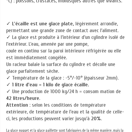
°C) : poissons, crustacés, mollusques autres que vivants.
✓
L'écaille est une glace plate,
légèrement arrondie,
permettant une grande zone de contact avec l'aliment.
✓ La glace est produite à l'intérieur d'un cylindre isolé de
l'extérieur. L'eau, amenée par une pompe,
coule en continu sur la paroi intérieure réfrigérée ou elle
est immédiatement congélée.
Un racleur balaie la surface du cylindre et décolle une
glace parfaitement sèche.
✓ Température de la glace : -5°/-10° (épaisseur 2mm).
✓
1 litre d'eau = 1 kilo de glace écaille.
✓ Une production de 1000 kg/24 h = consom mation de
42 litres/heure
.
Attention
: selon les conditions de température
extérieure, de température de l'eau et la qualité de celle-
ci, les productions peuvent varier jusqu'à
20%
.
La glace nugget et la glace paillette sont fabriquées de la même manière, mais la