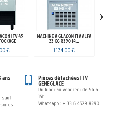
›
ACON ITV 45
MACHINE A GLACON ITV ALFA
Machine a glaço
STOCKAGE
23 KG R290 14...
kg/24h ITV 
,00 €
1 134,00 €
2 255,0
3 ans
Pièces détachées ITV -
GENEGLACE
n
Du lundi au vendredi de 9h à
15h
e sauf
Whatsapp : + 33 6 4529 8290
soires