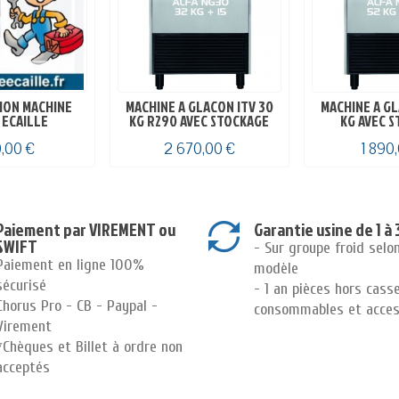
ION MACHINE
MACHINE A GLACON ITV 30
MACHINE A GL
 ECAILLE
KG R290 AVEC STOCKAGE
KG AVEC 
,00 €
2 670,00 €
1 890
Paiement par VIREMENT ou
Garantie usine de 1 à 
SWIFT
- Sur groupe froid selo
Paiement en ligne 100%
modèle
sécurisé
- 1 an pièces hors cass
Chorus Pro - CB - Paypal -
consommables et acces
Virement
*Chèques et Billet à ordre non
acceptés