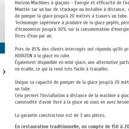
Horizon
Machines à glaçons
-
Energie et
efficacité de l'e
M
ontée
sur un bac de
stockage
ou
installée à distance, 
de pomper
la glace
jusqu'à 20
mètres
à travers un tube
.
Technologie
supérieure
à
produire de la glace
pépite
,
per
d'économiser jusqu'à
30
%
sur
la consommation d'énergie
litres d'eau
par an
.
Près de 85
% des clients
interrogés ont répondu
qu'ils p
HORIZON
à la glace
en
cube
.
Également disponible en
mini-
glace,
une alternative parf
›
en écaille
,
ce qui la rend très
facile à travailler
.
Unique
sa
capacité de pomper
de la glace
jusqu'à 20
mèt
un tube
.
Cela permet
l'installation à distance
de
la machine à gla
commodité d'avoir
livré à
la glace
où
vous en avez besoi
La garantie constructeur est de 3 ans pièces.
En restauration traditionnelle, on compte de 150 à 2