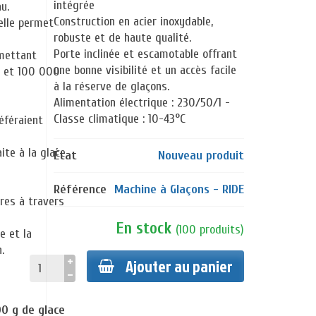
intégrée
au
.
Construction en acier inoxydable,
elle permet
robuste et de haute qualité.
Porte inclinée et escamotable offrant
mettant
une bonne visibilité et un accès facile
et
100 000
à la réserve de glaçons.
Alimentation électrique : 230/50/1 -
Classe climatique : 10-43°C
référaient
aite
à la glace
État
Nouveau produit
Référence
Machine à Glaçons - RIDE
res
à travers
En stock
(
100
produits
)
ce
et
la
n
.
Ajouter au panier
00 g de glace