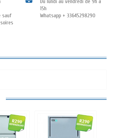
n
Du lundi au vendredi de 9h à
15h
e sauf
Whatsapp + 33645298290
soires