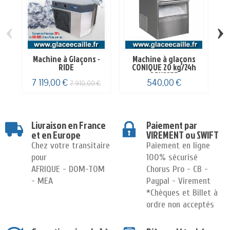
‹
›
Machine à Glaçons -
Machine à glaçons
I
RIDE
CONIQUE 20 kg/24h
ODYSSEE
7 119,00 €
540,00 €
7 910,00 €
Livraison en France
Paiement par
et en Europe
VIREMENT ou SWIFT
Chez votre transitaire
Paiement en ligne
pour
100% sécurisé
AFRIQUE - DOM-TOM
Chorus Pro - CB -
- MEA
Paypal - Virement
*Chèques et Billet à
ordre non acceptés