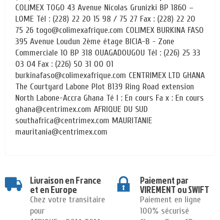
COLIMEX TOGO 43 Avenue Nicolas Grunizki BP 1860 –
LOME Tél : (228) 22 20 15 98 / 75 27 Fax : (228) 22 20
75 26 togo@colimexafrique.com COLIMEX BURKINA FASO
395 Avenue Loudun 2ème étage BICIA-B - Zone
Commerciale 10 BP 318 OUAGADOUGOU Tél : (226) 25 33
03 04 Fax : (226) 50 31 00 01
burkinafaso@colimexafrique.com CENTRIMEX LTD GHANA
The Courtyard Labone Plot B139 Ring Road extension
North Labone-Accra Ghana Té l : En cours Fa x : En cours
ghana@centrimex.com AFRIQUE DU SUD
southafrica@centrimex.com MAURITANIE
mauritania@centrimex.com
Livraison en France
Paiement par
et en Europe
VIREMENT ou SWIFT
Chez votre transitaire
Paiement en ligne
pour
100% sécurisé