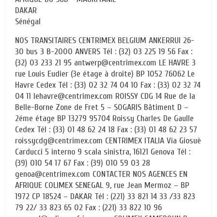
DAKAR
Sénégal
NOS TRANSITAIRES CENTRIMEX BELGIUM ANKERRUI 26-
30 bus 3 B-2000 ANVERS Tél : (32) 03 225 19 56 Fax :
(32) 03 233 21 95 antwerp@centrimex.com LE HAVRE 3
rue Louis Eudier (3e étage à droite) BP 1052 76062 Le
Havre Cedex Tél : (33) 02 32 74 04 10 Fax : (33) 02 32 74
04 11 lehavre@centrimex.com ROISSY CDG 14 Rue de la
Belle-Borne Zone de Fret 5 – SOGARIS Bâtiment D –
2éme étage BP 13279 95704 Roissy Charles De Gaulle
Cedex Tél : (33) 01 48 62 24 18 Fax : (33) 01 48 62 23 57
roissycdg@centrimex.com CENTRIMEX ITALIA Via Giosuè
Carducci 5 interno 9 scala sinistra, 16121 Genova Tél :
(39) 010 54 17 67 Fax : (39) 010 59 03 28
genoa@centrimex.com CONTACTER NOS AGENCES EN
AFRIQUE COLIMEX SENEGAL 9, rue Jean Mermoz – BP
1972 CP 18524 – DAKAR Tél : (221) 33 821 14 33 /33 823
79 22/ 33 823 65 02 Fax : (221) 33 822 10 96