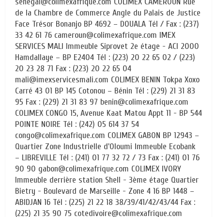
senegal@colimexafrique.com COLIMEX CAMEROUN Rue
de la Chambre de Commerce Angle du Palais de Justice
Face Trésor Bonanjo BP 4692 – DOUALA Tél / Fax : (237)
33 42 61 76 cameroun@colimexafrique.com IMEX
SERVICES MALI Immeuble Siprovet 2e étage - ACI 2000
Hamdallaye – BP E2404 Tél : (223) 20 22 65 02 / (223)
20 23 28 71 Fax : (223) 20 22 65 04
mali@imexservicesmali.com COLIMEX BENIN Tokpa Xoxo
Carré 43 01 BP 145 Cotonou – Bénin Tél : (229) 21 31 83
95 Fax : (229) 21 31 83 97 benin@colimexafrique.com
COLIMEX CONGO 15, Avenue Kaat Matou Appt 11 - BP 544
POINTE NOIRE Tél : (242) 05 614 37 54
congo@colimexafrique.com COLIMEX GABON BP 12943 –
Quartier Zone Industrielle d'Oloumi Immeuble Ecobank
– LIBREVILLE Tél : (241) 01 77 32 72 / 73 Fax : (241) 01 76
90 90 gabon@colimexafrique.com COLIMEX IVORY
Immeuble derrière station Shell - 3ème étage Quartier
Bietry - Boulevard de Marseille - Zone 4 16 BP 1448 –
ABIDJAN 16 Tél : (225) 21 22 18 38/39/41/42/43/44 Fax :
(225) 21 35 90 75 cotedivoire@colimexafrique.com