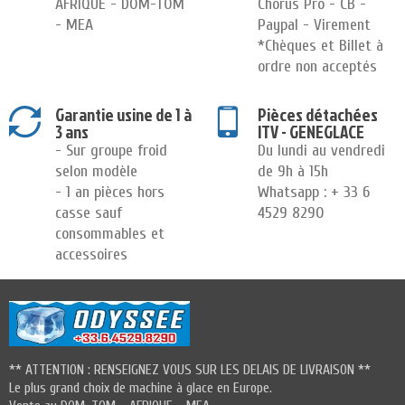
AFRIQUE - DOM-TOM
Chorus Pro - CB -
- MEA
Paypal - Virement
*Chèques et Billet à
ordre non acceptés
Garantie usine de 1 à
Pièces détachées
3 ans
ITV - GENEGLACE
- Sur groupe froid
Du lundi au vendredi
selon modèle
de 9h à 15h
- 1 an pièces hors
Whatsapp : + 33 6
casse sauf
4529 8290
consommables et
accessoires
** ATTENTION : RENSEIGNEZ VOUS SUR LES DELAIS DE LIVRAISON **
Le plus grand choix de machine à glace en Europe.