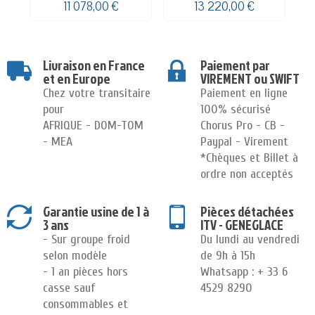
11 078,00 €
13 220,00 €
Livraison en France
Paiement par
et en Europe
VIREMENT ou SWIFT
Chez votre transitaire
Paiement en ligne
pour
100% sécurisé
AFRIQUE - DOM-TOM
Chorus Pro - CB -
- MEA
Paypal - Virement
*Chèques et Billet à
ordre non acceptés
Garantie usine de 1 à
Pièces détachées
3 ans
ITV - GENEGLACE
- Sur groupe froid
Du lundi au vendredi
selon modèle
de 9h à 15h
- 1 an pièces hors
Whatsapp : + 33 6
casse sauf
4529 8290
consommables et