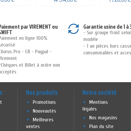
20,00 €
14 514,00 €
1 728,00 
Paiement par VIREMENT ou
Garantie usine de 1 à 
SWIFT
- Sur groupe froid selo
Paiement en ligne 100%
modèle
sécurisé
- 1 an pièces hors cass
Chorus Pro - CB - Paypal -
consommables et acces
Virement
*Chèques et Billet à ordre non
acceptés
s
Nos produits
Notre société
et
Promotions
Mentions
légales
Nouveautés
Nos magasins
Meilleures
ventes
Plan du site