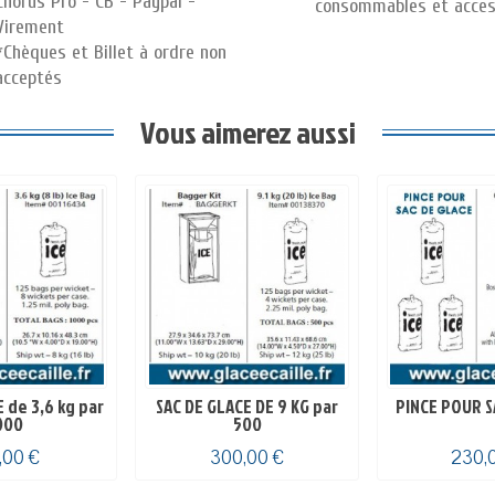
Chorus Pro - CB - Paypal -
consommables et acces
Virement
*Chèques et Billet à ordre non
acceptés
Vous aimerez aussi
 de 3,6 kg par
SAC DE GLACE DE 9 KG par
PINCE POUR S
000
500
,00 €
300,00 €
230,