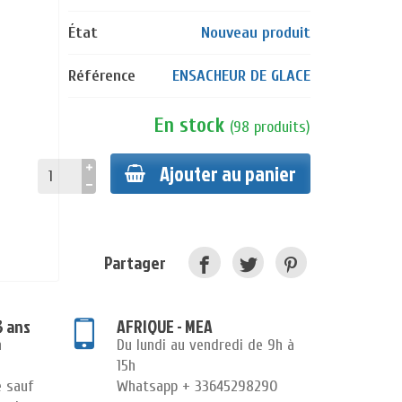
État
Nouveau produit
Référence
ENSACHEUR DE GLACE
En stock
(
98
produits
)
Ajouter au panier
Partager
3 ans
AFRIQUE - MEA
n
Du lundi au vendredi de 9h à
15h
e sauf
Whatsapp + 33645298290