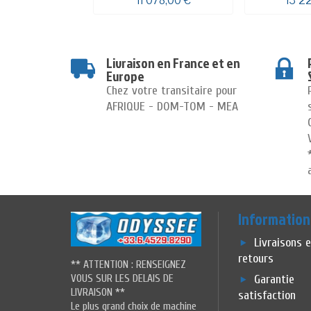
11 078,00 €
13 2
Livraison en France et en
Europe
Chez votre transitaire pour
AFRIQUE - DOM-TOM - MEA
Information
Livraisons 
retours
** ATTENTION : RENSEIGNEZ
VOUS SUR LES DELAIS DE
Garantie
LIVRAISON **
satisfaction
Le plus grand choix de machine