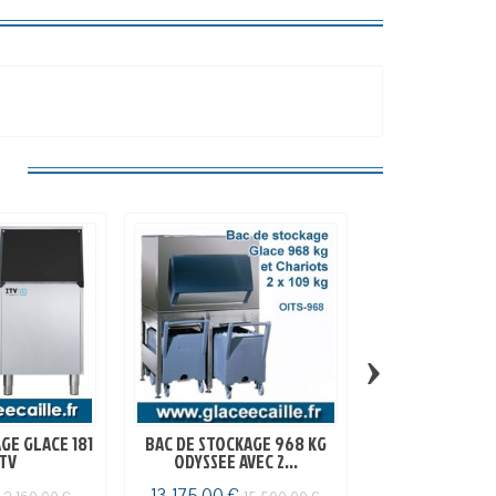
:
›
GE GLACE 181
BAC DE STOCKAGE 968 KG
BAC DE STOCKA
ITV
ODYSSEE AVEC 2...
ODYSSEE AVE