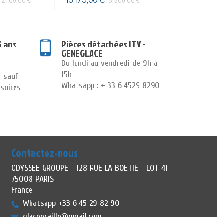
€
13 175,00 €
31 612,00 €
2 160,00 €
15 500,00 €
3
3 ans
Pièces détachées ITV -
GENEGLACE
n
Du lundi au vendredi de 9h à
15h
e sauf
Whatsapp : + 33 6 4529 8290
soires
Contactez-nous
ODYSSEE GROUPE - 128 RUE LA BOETIE - LOT 41
75008 PARIS
France
Whatsapp +33 6 45 29 82 90
glaceecaille@gmail.com