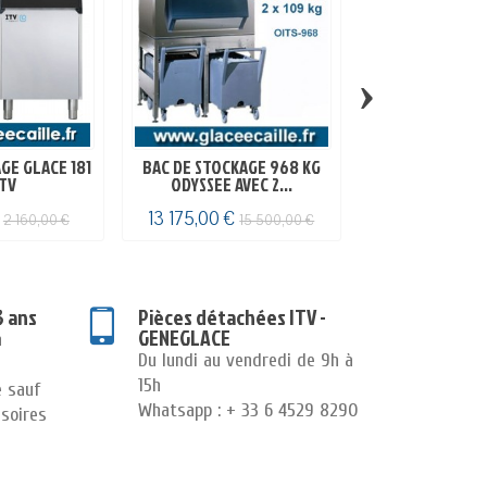
›
GE GLACE 181
BAC DE STOCKAGE 968 KG
BAC DE STOCKA
ITV
ODYSSEE AVEC 2...
ODYSSEE AVE
€
13 175,00 €
31 612,00 €
2 160,00 €
15 500,00 €
3
3 ans
Pièces détachées ITV -
GENEGLACE
n
Du lundi au vendredi de 9h à
15h
e sauf
Whatsapp : + 33 6 4529 8290
soires