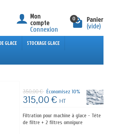
Mon
Panier
0
compte
(vide)
Connexion
DE GLACE
STOCKAGE GLACE
350,00 €
Économisez 10%
315,00 €
HT
Filtration pour machine à glace - Téte
de filtre + 2 filtres omnipure