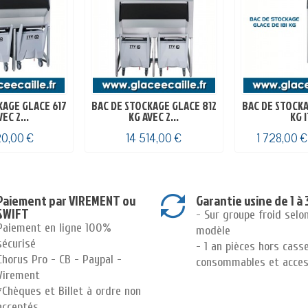
KAGE GLACE 617
BAC DE STOCKAGE GLACE 812
BAC DE STOCKA
EC 2...
KG AVEC 2...
KG 
20,00 €
14 514,00 €
1 728,00 
Paiement par VIREMENT ou
Garantie usine de 1 à 
SWIFT
- Sur groupe froid selo
Paiement en ligne 100%
modèle
sécurisé
- 1 an pièces hors cass
Chorus Pro - CB - Paypal -
consommables et acces
Virement
*Chèques et Billet à ordre non
acceptés