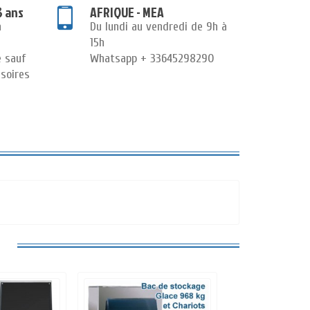
3 ans
AFRIQUE - MEA
n
Du lundi au vendredi de 9h à
15h
e sauf
Whatsapp + 33645298290
soires
: