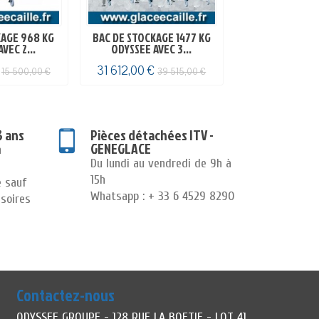
KAGE 968 KG
BAC DE STOCKAGE 1477 KG
BAC DE STOCK
VEC 2...
ODYSSEE AVEC 3...
MANITO
€
31 612,00 €
2 796,00 €
15 500,00 €
39 515,00 €
3
3 ans
Pièces détachées ITV -
GENEGLACE
n
Du lundi au vendredi de 9h à
15h
e sauf
Whatsapp : + 33 6 4529 8290
soires
Contactez-nous
ODYSSEE GROUPE - 128 RUE LA BOETIE - LOT 41