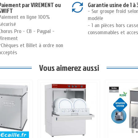
Paiement par VIREMENT ou
Garantie usine de 1 à 
SWIFT
- Sur groupe froid selo
Paiement en ligne 100%
modèle
sécurisé
- 1 an pièces hors cass
Chorus Pro - CB - Paypal -
consommables et acces
Virement
*Chèques et Billet à ordre non
acceptés
Vous aimerez aussi