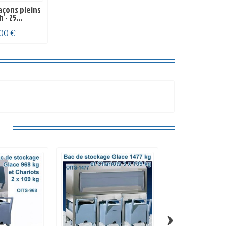
açons pleins
 - 25...
,00 €
:
›