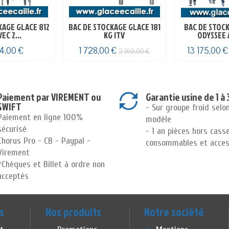
KAGE GLACE 812
BAC DE STOCKAGE GLACE 181
BAC DE STOC
EC 2...
KG ITV
ODYSSEE A
14,00 €
1 728,00 €
13 175,00 
2 160,00 €
Paiement par VIREMENT ou
Garantie usine de 1 à 
SWIFT
- Sur groupe froid selo
Paiement en ligne 100%
modèle
sécurisé
- 1 an pièces hors cass
Chorus Pro - CB - Paypal -
consommables et acces
Virement
*Chèques et Billet à ordre non
acceptés
s
Nos produits
Notre société