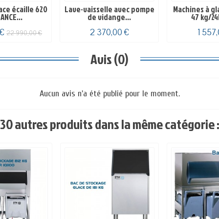
ace écaille 620
Lave-vaisselle avec pompe
Machines à gl
ANCE...
de vidange...
47 kg/24h
 €
2 370,00 €
1 557
22 990,00 €
Avis (0)
Aucun avis n'a été publié pour le moment.
30 autres produits dans la même catégorie 