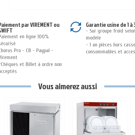
Paiement par VIREMENT ou
Garantie usine de 1 à 
SWIFT
- Sur groupe froid selo
Paiement en ligne 100%
modèle
sécurisé
- 1 an pièces hors cass
Chorus Pro - CB - Paypal -
consommables et acces
Virement
*Chèques et Billet à ordre non
acceptés
Vous aimerez aussi