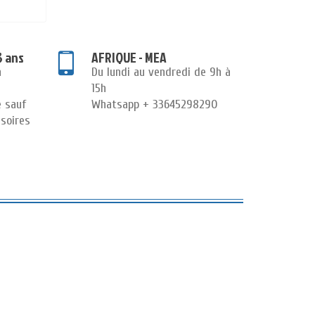
3 ans
AFRIQUE - MEA
n
Du lundi au vendredi de 9h à
15h
e sauf
Whatsapp + 33645298290
soires