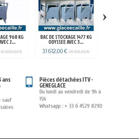
›
KAGE 968 KG
BAC DE STOCKAGE 1477 KG
BAC DE STOCK
VEC 2...
ODYSSEE AVEC 3...
MANITO
€
31 612,00 €
2 796,00 €
15 500,00 €
39 515,00 €
3
3 ans
Pièces détachées ITV -
GENEGLACE
n
Du lundi au vendredi de 9h à
15h
e sauf
Whatsapp : + 33 6 4529 8290
soires