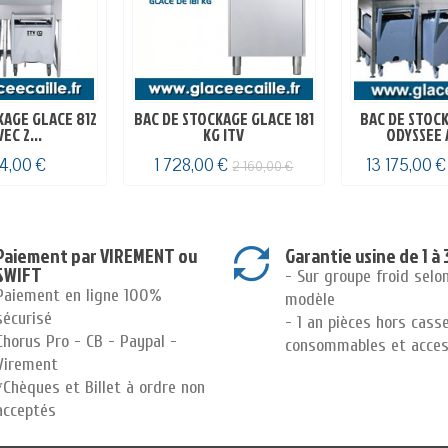
KAGE GLACE 812
BAC DE STOCKAGE GLACE 181
BAC DE STOC
EC 2...
KG ITV
ODYSSEE A
14,00 €
1 728,00 €
13 175,00 
2 160,00 €
Paiement par VIREMENT ou
Garantie usine de 1 à 
SWIFT
- Sur groupe froid selo
Paiement en ligne 100%
modèle
sécurisé
- 1 an pièces hors cass
Chorus Pro - CB - Paypal -
consommables et acces
Virement
*Chèques et Billet à ordre non
acceptés