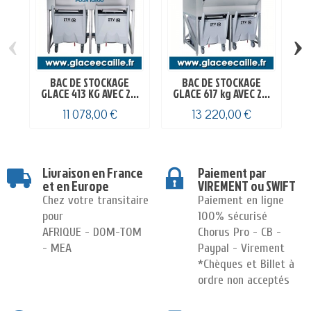
‹
›
BAC DE STOCKAGE
BAC DE STOCKAGE
GLACE 413 KG AVEC 2...
GLACE 617 kg AVEC 2...
G
11 078,00 €
13 220,00 €
Livraison en France
Paiement par
et en Europe
VIREMENT ou SWIFT
Chez votre transitaire
Paiement en ligne
pour
100% sécurisé
AFRIQUE - DOM-TOM
Chorus Pro - CB -
- MEA
Paypal - Virement
*Chèques et Billet à
ordre non acceptés