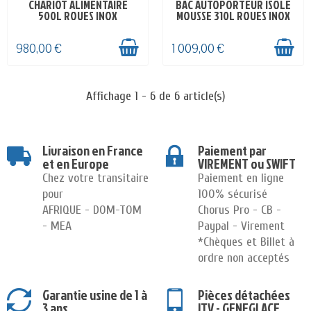
CHARIOT ALIMENTAIRE
BAC AUTOPORTEUR ISOLE
EN STOCK
EN STOCK
500L ROUES INOX
MOUSSE 310L ROUES INOX
980,00 €
1 009,00 €
Affichage 1 - 6 de 6 article(s)
Livraison en France
Paiement par
et en Europe
VIREMENT ou SWIFT
Chez votre transitaire
Paiement en ligne
pour
100% sécurisé
AFRIQUE - DOM-TOM
Chorus Pro - CB -
- MEA
Paypal - Virement
*Chèques et Billet à
ordre non acceptés
Garantie usine de 1 à
Pièces détachées
3 ans
ITV - GENEGLACE