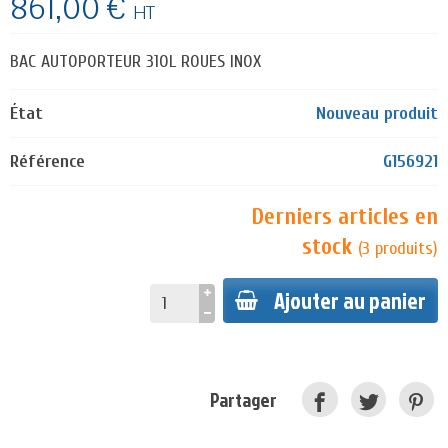
861,00 €
HT
BAC AUTOPORTEUR 310L ROUES INOX
État
Nouveau produit
Référence
G156921
Derniers articles en
stock
(
3
produits
)
Ajouter au panier
Partager