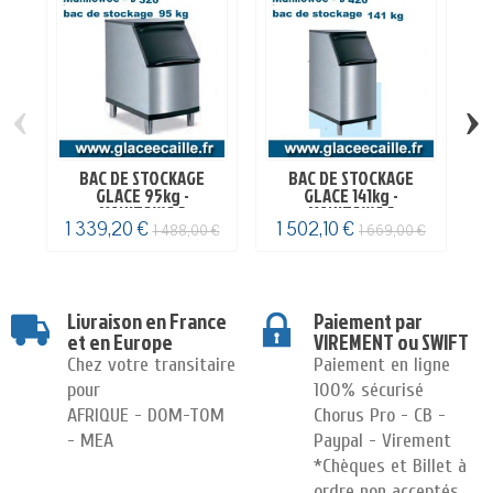
‹
›
BAC DE STOCKAGE
BAC DE STOCKAGE
GLACE 95kg -
GLACE 141kg -
MANITOWOC
MANITOWOC
1 339,20 €
1 502,10 €
1
1 488,00 €
1 669,00 €
Livraison en France
Paiement par
et en Europe
VIREMENT ou SWIFT
Chez votre transitaire
Paiement en ligne
pour
100% sécurisé
AFRIQUE - DOM-TOM
Chorus Pro - CB -
- MEA
Paypal - Virement
*Chèques et Billet à
ordre non acceptés