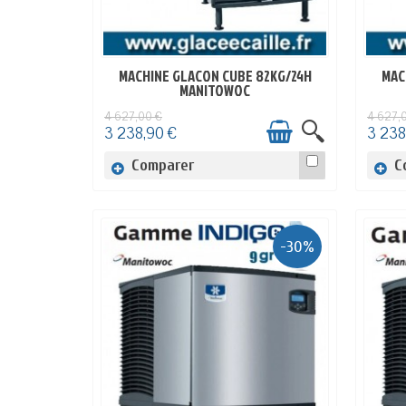
MACHINE GLACON CUBE 82KG/24H
MAC
EN STOCK
MANITOWOC
4 627,00 €
4 627,
3 238,90 €
3 238
Comparer
C
-30%