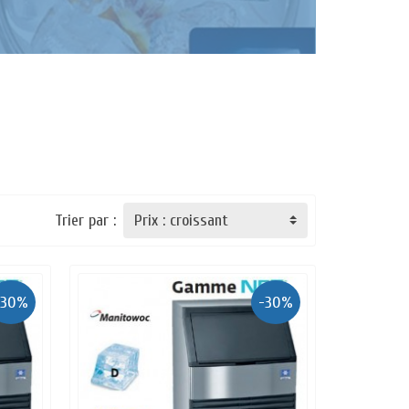
Trier par :
-30%
-30%