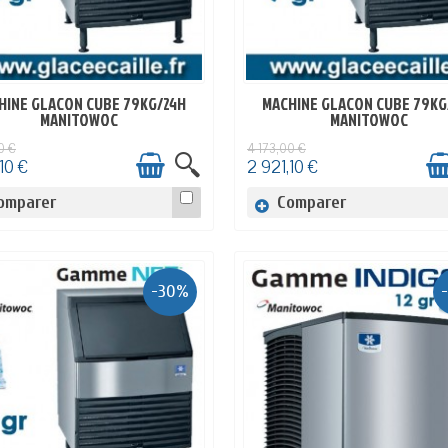
HINE GLACON CUBE 79KG/24H
MACHINE GLACON CUBE 79KG
EN STOCK
EN STOCK
MANITOWOC
MANITOWOC
0 €
4 173,00 €
10 €
2 921,10 €
omparer
Comparer
-30%