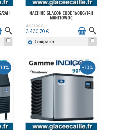
G/24H
MACHINE GLACON CUBE 160KG/24H
EN STOCK
MANITOWOC
4 901,00 €
3 430,70 €
Comparer
-30%
-30%