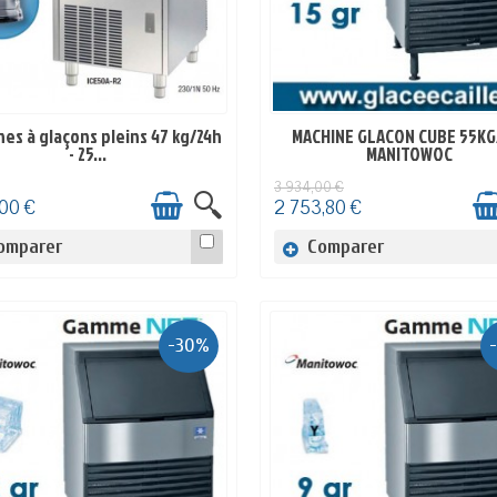
es à glaçons pleins 47 kg/24h
MACHINE GLACON CUBE 55KG
EN STOCK
EN STOCK
- 25...
MANITOWOC
3 934,00 €
,00 €
2 753,80 €
omparer
Comparer
-30%