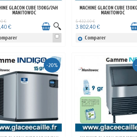
INE GLACON CUBE 130KG/24H
MACHINE GLACON CUBE 130K
EN STOCK
EN STOCK
MANITOWOC
MANITOWOC
00 €
5 432,00 €
,40 €
3 802,40 €
omparer
Comparer
-20%