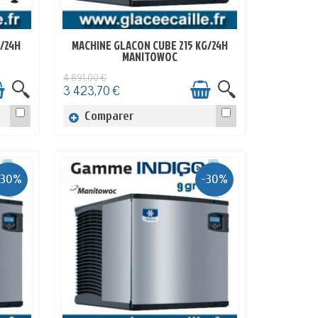
/24H
MACHINE GLACON CUBE 215 KG/24H
EN STOCK
MANITOWOC
4 891,00 €
3 423,70 €
Comparer
-30%
-30%