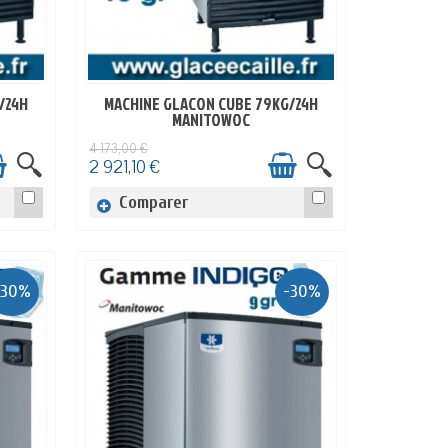
/24H
MACHINE GLACON CUBE 79KG/24H
EN STOCK
MANITOWOC
4 173,00 €
2 921,10 €
Comparer
-30%
-30%