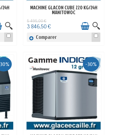
G/24H
MACHINE GLACON CUBE 220 KG/24H
EN STOCK
MANITOWOC
5 495,00 €
3 846,50 €
Comparer
-30%
-30%