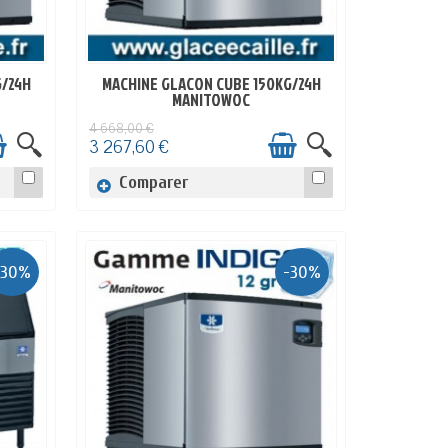
G/24H
MACHINE GLACON CUBE 150KG/24H
EN STOCK
MANITOWOC
4 668,00 €
3 267,60 €
Comparer
-30%
-30%