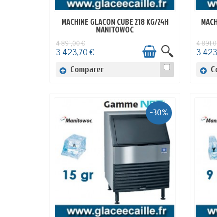
MACHINE GLACON CUBE 218 KG/24H
MACH
EN STOCK
MANITOWOC
4 891,00 €
4 891,0
3 423,70 €
3 423
Comparer
C
-30%