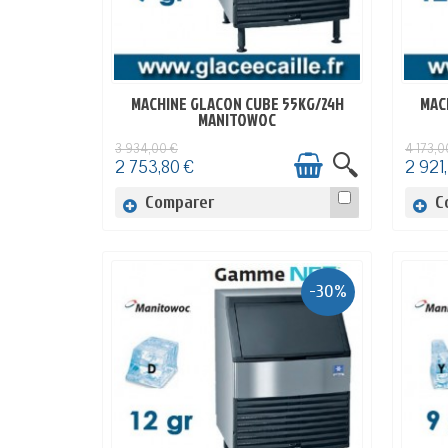
MACHINE GLACON CUBE 55KG/24H
MAC
EN STOCK
MANITOWOC
3 934,00 €
4 173,0
2 753,80 €
2 921,
Comparer
C
-30%