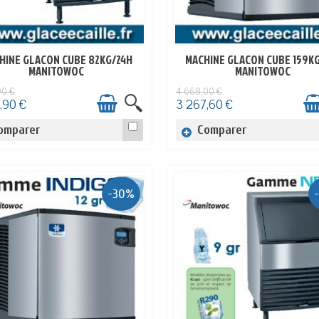
HINE GLACON CUBE 82KG/24H
MACHINE GLACON CUBE 159K
EN STOCK
EN STOCK
MANITOWOC
MANITOWOC
00 €
4 668,00 €
,90 €
3 267,60 €
omparer
Comparer
-30%