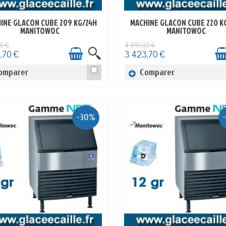
INE GLACON CUBE 209 KG/24H
MACHINE GLACON CUBE 220 K
EN STOCK
EN STOCK
MANITOWOC
MANITOWOC
0 €
4 891,00 €
,70 €
3 423,70 €
omparer
Comparer
-30%