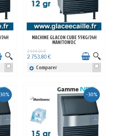
/24H
MACHINE GLACON CUBE 55KG/24H
EN STOCK
MANITOWOC
3 934,00 €
2 753,80 €
Comparer
-30%
-30%