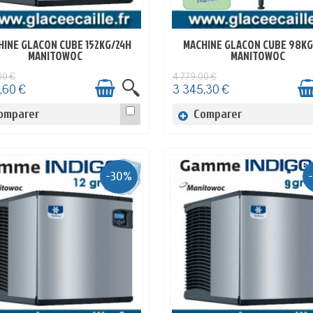
HINE GLACON CUBE 152KG/24H
MACHINE GLACON CUBE 98KG
EN STOCK
EN STOCK
MANITOWOC
MANITOWOC
00 €
4 779,00 €
,60 €
3 345,30 €
omparer
Comparer
-30%