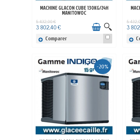
MACHINE GLACON CUBE 130KG/24H
MACH
EN STOCK
MANITOWOC
5 432,00 €
5 432,
3 802,40 €
3 802
Comparer
C
-20%