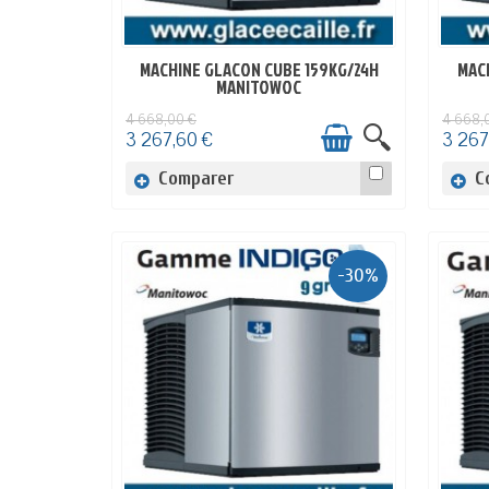
MACHINE GLACON CUBE 159KG/24H
MAC
EN STOCK
MANITOWOC
4 668,00 €
4 668,
3 267,60 €
3 267
Comparer
C
-30%