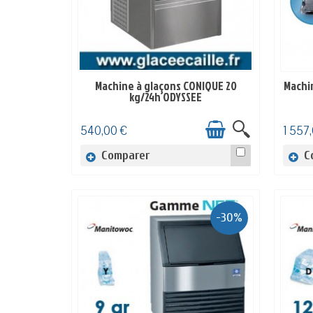
Machine à glaçons CONIQUE 20
Machin
EN STOCK
kg/24h ODYSSEE
540,00 €
1 557
Comparer
C
-30%