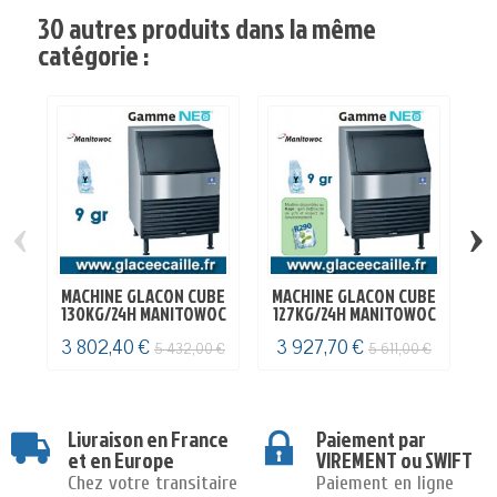
30 autres produits dans la même
catégorie :
‹
›
MACHINE GLACON CUBE
MACHINE GLACON CUBE
M
130KG/24H MANITOWOC
127KG/24H MANITOWOC
1
3 802,40 €
3 927,70 €
3
5 432,00 €
5 611,00 €
Livraison en France
Paiement par
et en Europe
VIREMENT ou SWIFT
Chez votre transitaire
Paiement en ligne