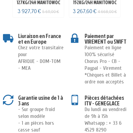
127KG/24H MANITOWOC
152KG/24H MANITOWOC
1
3 927,70 €
3 267,60 €
3
5 611,00 €
4 668,00 €
Livraison en France
Paiement par
et en Europe
VIREMENT ou SWIFT
Chez votre transitaire
Paiement en ligne
pour
100% sécurisé
AFRIQUE - DOM-TOM
Chorus Pro - CB -
- MEA
Paypal - Virement
*Chèques et Billet à
ordre non acceptés
Garantie usine de 1 à
Pièces détachées
3 ans
ITV - GENEGLACE
- Sur groupe froid
Du lundi au vendredi
selon modèle
de 9h à 15h
- 1 an pièces hors
Whatsapp : + 33 6
casse sauf
4529 8290