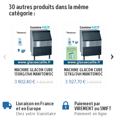
30 autres produits dans la même
catégorie :
‹
›
MACHINE GLACON CUBE
MACHINE GLACON CUBE
M
130KG/24H MANITOWOC
127KG/24H MANITOWOC
1
3 802,40 €
3 927,70 €
3
5 432,00 €
5 611,00 €
Livraison en France
Paiement par
et en Europe
VIREMENT ou SWIFT
Chez votre transitaire
Paiement en ligne