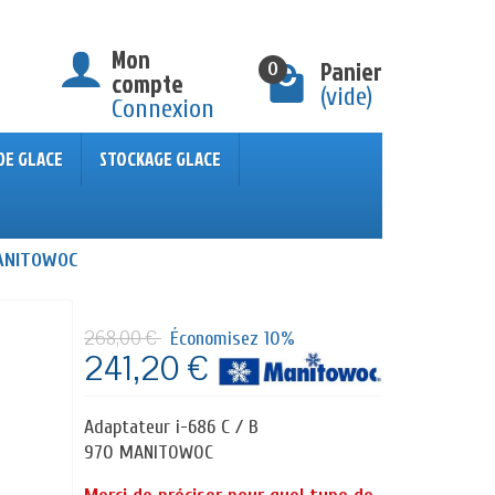
Mon
Panier
0
compte
(vide)
Connexion
DE GLACE
STOCKAGE GLACE
ANITOWOC
268,00 €
Économisez 10%
241,20 €
HT
Adaptateur i-686 C / B
970 MANITOWOC