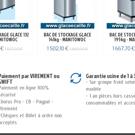
KAGE GLACE 132
BAC DE STOCKAGE GLACE
BAC DE STOC
ANITOWOC
141kg - MANITOWOC
195kg - M
 €
1 502,10 €
1 667,70 
1 637,00 €
1 669,00 €
Paiement par VIREMENT ou
Garantie usine de 1 à 
SWIFT
- Sur groupe froid selo
Paiement en ligne 100%
modèle
sécurisé
- 1 an pièces hors cass
Chorus Pro - CB - Paypal -
consommables et acces
Virement
*Chèques et Billet à ordre non
acceptés