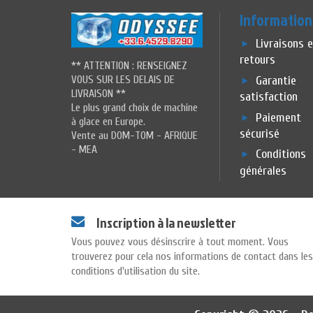
Information
Livraisons 
retours
** ATTENTION : RENSEIGNEZ
VOUS SUR LES DELAIS DE
Garantie
LIVRAISON **
satisfaction
Le plus grand choix de machine
Paiement
à glace en Europe.
sécurisé
Vente au DOM-TOM - AFRIQUE
- MEA
Conditions
générales
Inscription à la newsletter
Vous pouvez vous désinscrire à tout moment. Vous
trouverez pour cela nos informations de contact dans les
conditions d'utilisation du site.