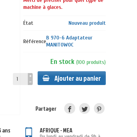
Merci de préciser pour quel type de
machine à glaces.
État
Nouveau produit
B 970-6 Adaptateur
Référence
MANITOWOC
En stock
(
100
produits
)
Ajouter au panier
Partager
3 ans
AFRIQUE - MEA
n
Du lundi au vendredi de 9h à