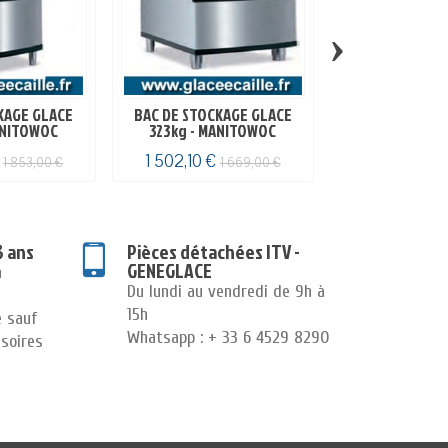
›
KAGE GLACE
BAC DE STOCKAGE GLACE
ADAPTATEUR - 
ANITOWOC
323kg - MANITOWOC
€
1 502,10 €
142,20 €
1 853,00 €
1 669,00 €
1
3 ans
Pièces détachées ITV -
GENEGLACE
n
Du lundi au vendredi de 9h à
15h
e sauf
Whatsapp : + 33 6 4529 8290
soires