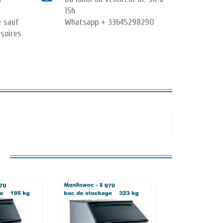
15h
e sauf
Whatsapp + 33645298290
soires