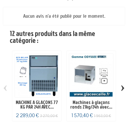
Aucun avis n'a été publié pour le moment.
12 autres produits dans la même
catégorie :
‹
›
MACHINE A GLAÇONS 77
Machines à glaçons
KG PAR 24H AVEC...
ronds 21kg/24h avec...
ro
2 289,00 €
1 570,40 €
2
3 270,00 €
1 963,00 €