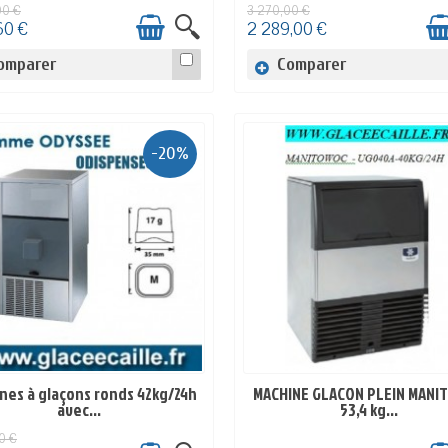
00 €
3 270,00 €
60 €
2 289,00 €
omparer
Comparer
-20%
nes à glaçons ronds 42kg/24h
MACHINE GLACON PLEIN MANI
EN STOCK
EN STOCK
avec...
53,4 kg...
0 €