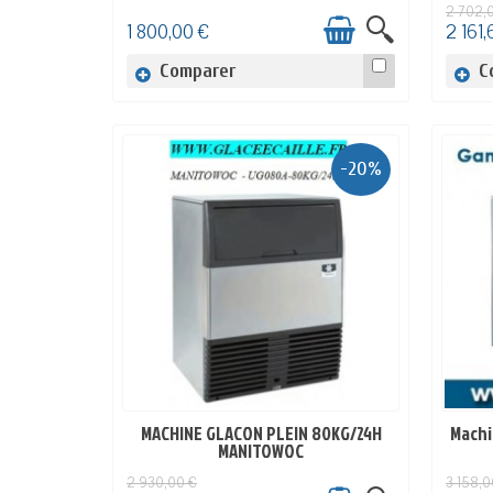
2 702,
1 800,00 €
2 161,
Comparer
C
-20%
MACHINE GLACON PLEIN 80KG/24H
Machi
EN STOCK
MANITOWOC
2 930,00 €
3 158,0