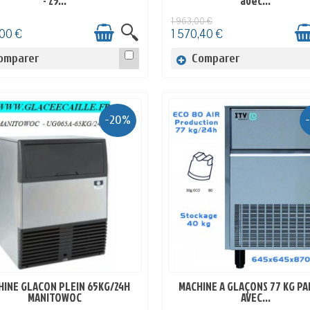
- 25...
avec...
1 963,00 €
,00 €
1 570,40 €
omparer
Comparer
-20%
HINE GLACON PLEIN 65KG/24H
MACHINE A GLAÇONS 77 KG PA
EN STOCK
EN STOCK
MANITOWOC
AVEC...