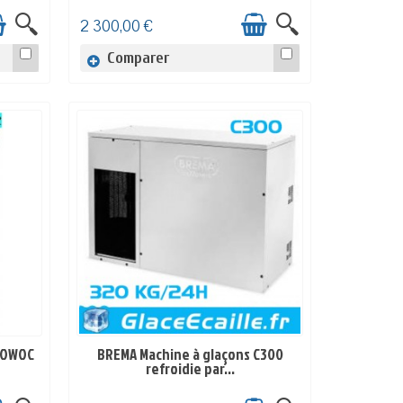
2 300,00 €
Comparer
TOWOC
BREMA Machine à glaçons C300
EN STOCK
refroidie par...