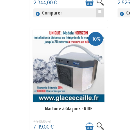
2 344,00 €
2 526
Comparer
C
-10%
Machine à Glaçons - RIDE
EN STOCK
7 910,00 €
7 119,00 €