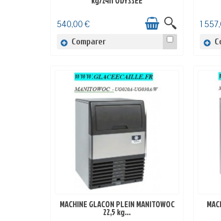
kg/24h ODYSSEE
540,00 €
1 557
Comparer
C
MACHINE GLACON PLEIN MANITOWOC
MAC
EN STOCK
22,5 kg...