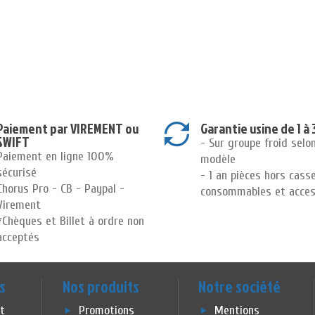
Paiement par VIREMENT ou
Garantie usine de 1 à 
SWIFT
- Sur groupe froid selo
Paiement en ligne 100%
modèle
sécurisé
- 1 an pièces hors cass
Chorus Pro - CB - Paypal -
consommables et acces
Virement
*Chèques et Billet à ordre non
acceptés
s
Nos produits
Notre société
et
Promotions
Mentions