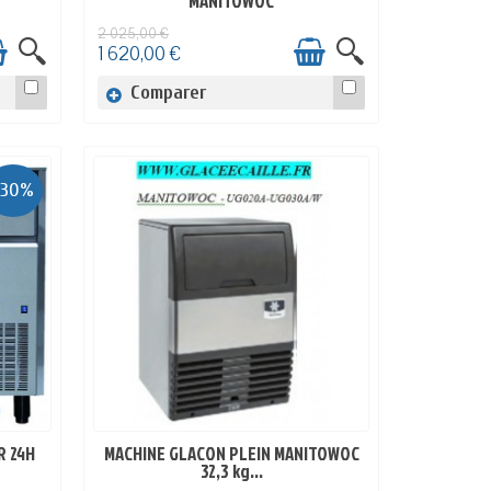
MANITOWOC
2 025,00 €
1 620,00 €
Comparer
-30%
R 24H
MACHINE GLACON PLEIN MANITOWOC
EN STOCK
32,3 kg...