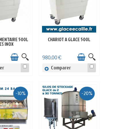
IMENTAIRE 500L
CHARIOT A GLACE 500L
 STOCK
EN STOCK
ES INOX
980,00 €
er
Comparer
-10%
-20%