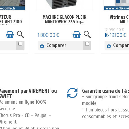
ATEUR
MACHINE GLACON PLEIN
Vitrines 
OCK
EN STOCK
EN
L AHT 2100
MANITOWOC 22,5 kg...
MIL
ION
17 990,00 €
1 800,00 €
16 191,00 €
Comparer
Compar
Paiement par VIREMENT ou
Garantie usine de 1 à 
SWIFT
- Sur groupe froid selo
Paiement en ligne 100%
modèle
sécurisé
- 1 an pièces hors cass
Chorus Pro - CB - Paypal -
consommables et acces
Virement
*Chèques et Billet à ordre non