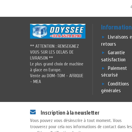
Information
Livraisons 
retours
** ATTENTION : RENSEIGNEZ
VOUS SUR LES DELAIS DE
Garantie
LIVRAISON **
satisfaction
Le plus grand choix de machine
Paiement
à glace en Europe.
sécurisé
Vente au DOM-TOM - AFRIQUE
- MEA
Conditions
générales
Inscription à la newsletter
Vous pouvez vous désinscrire à tout moment. Vous
trouverez pour cela nos informations de contact dans les