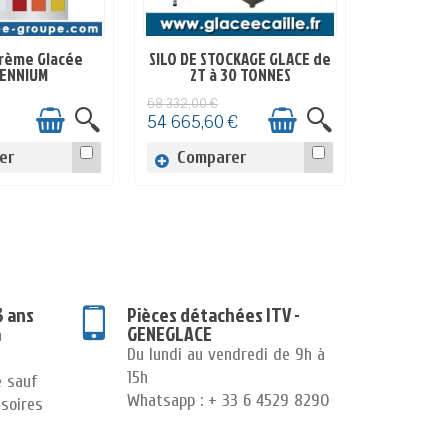
Crème Glacée
SILO DE STOCKAGE GLACE de
 STOCK
EN STOCK
LENNIUM
2T à 30 TONNES
68 332,00 €
54 665,60 €
er
Comparer
3 ans
Pièces détachées ITV -
GENEGLACE
n
Du lundi au vendredi de 9h à
15h
e sauf
Whatsapp : + 33 6 4529 8290
soires