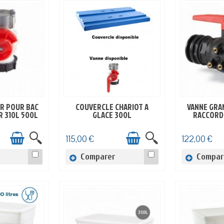
UR POUR BAC
COUVERCLE CHARIOT A
VANNE GRA
OCK
EN STOCK
EN
 310L 500L
GLACE 300L
RACCORD 
115,00 €
122,00 €
Comparer
Compar