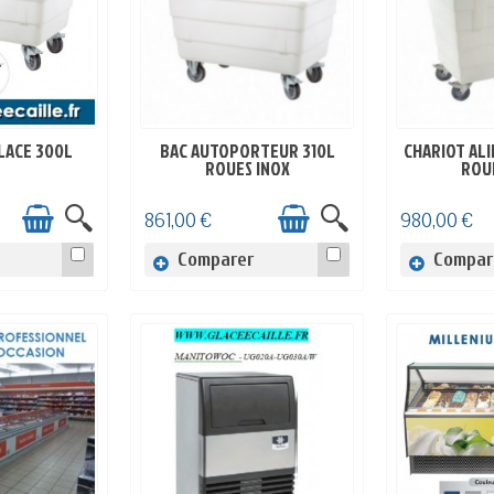
LACE 300L
BAC AUTOPORTEUR 310L
CHARIOT AL
OCK
EN STOCK
EN
ROUES INOX
ROU
861,00 €
980,00 €
Comparer
Compar