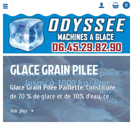
0
GLACE GRAIN PILEE
Glace Grain Pilée Paillette
: Constituée
de 70 % de glace et de 30% d’eau, ce
type de glace est utilisé pour le
Voir plus
refroidissement des denrées. Dans le
secteur médical, l’usage est pour
refroidir les produits sanguins, les