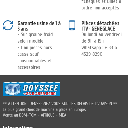
*Chèques et Billet à
ordre non acceptés
Garantie usine de 1 à
Pièces détachées
3 ans
ITV - GENEGLACE
- Sur groupe froid
Du lundi au vendredi
selon modèle
de 9h à 15h
- 1 an pièces hors
Whatsapp : + 33 6
casse sauf
4529 8290
consommables et
accessoires
** ATTENTION : RENSEIGNEZ VOUS SUR LES DELAIS DE LIVRAISON **
Le plus grand choix de machine à glace en Europe.
Vente au DOM-TOM - AFRIQUE - MEA
Informations