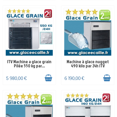
ITV Machine a glace grain
Machine à glace nugget
SUR COMMANDE 4-8
EN STOCK
Pilée 550 kg par...
490 kilo par 24h ITV
SEMAINES
5 980,00 €
6 190,00 €