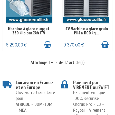
Machine à glace nugget
ITV Machine a glace grain
EN STOCK
EN STOCK
330 kilo par 24h ITV
Pilée 1100 kg...
6 290,00 €
9 370,00 €
Affichage 1 - 12 de 12 article(s)
Livraison en France
Paiement par
et en Europe
VIREMENT ou SWIFT
Chez votre transitaire
Paiement en ligne
pour
100% sécurisé
AFRIQUE - DOM-TOM
Chorus Pro - CB -
- MEA
Paypal - Virement