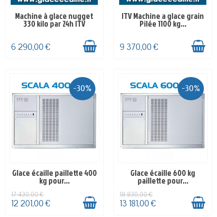
Machine à glace nugget
ITV Machine a glace grain
EN STOCK
EN STOCK
330 kilo par 24h ITV
Pilée 1100 kg...
6 290,00 €
9 370,00 €
-30%
-30%
Glace écaille paillette 400
Glace écaille 600 kg
EN STOCK
SUR COMMANDE - 4-5
kg pour...
paillette pour...
SEMAINES
17 430,00 €
18 830,00 €
12 201,00 €
13 181,00 €