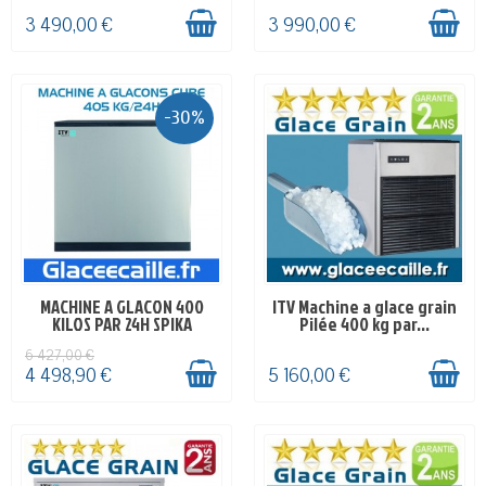
3 490,00 €
3 990,00 €
-30%
MACHINE A GLACON 400
ITV Machine a glace grain
EN STOCK
DELAI 4-5 SEMAINES
KILOS PAR 24H SPIKA
Pilée 400 kg par...
6 427,00 €
4 498,90 €
5 160,00 €