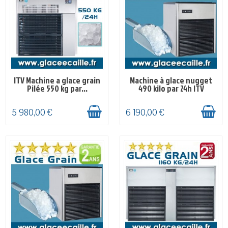
ITV Machine a glace grain
Machine à glace nugget
SUR COMMANDE 4-8
EN STOCK
Pilée 550 kg par...
490 kilo par 24h ITV
SEMAINES
5 980,00 €
6 190,00 €