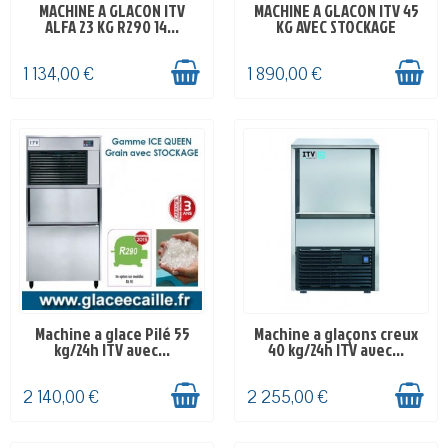
MACHINE A GLACON ITV
MACHINE A GLACON ITV 45
EN STOCK
EN STOCK
ALFA 23 KG R290 14...
KG AVEC STOCKAGE
1 134,00 €
1 890,00 €
Machine a glace Pilé 55
Machine a glaçons creux
EN STOCK CE JOUR
EN STOCK
kg/24h ITV avec...
40 kg/24h ITV avec...
2 140,00 €
2 255,00 €