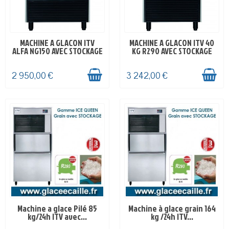
MACHINE A GLACON ITV
MACHINE A GLACON ITV 40
EN STOCK
EN STOCK
ALFA NG150 AVEC STOCKAGE
KG R290 AVEC STOCKAGE
2 950,00 €
3 242,00 €
Machine a glace Pilé 85
Machine à glace grain 164
EN STOCK
DELAI-4-5 SEMAINES
kg/24h ITV avec...
kg /24h ITV...