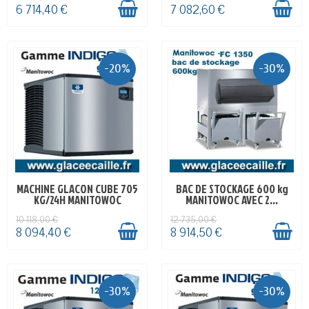
6 714,40 €
7 082,60 €
-20%
-30%
MACHINE GLACON CUBE 705
BAC DE STOCKAGE 600 kg
EN STOCK
EN STOCK
KG/24H MANITOWOC
MANITOWOC AVEC 2...
10 118,00 €
12 735,00 €
8 094,40 €
8 914,50 €
-30%
-30%