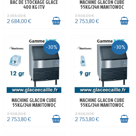
BAC DE STOCKAGE GLACE
MACHINE GLACON CUBE
PRÉCOMMANDE
EN STOCK
400 KG ITV
55KG/24H MANITOWOC
3 355,00 €
3 934,00 €
2 684,00 €
2 753,80 €
-30%
-30%
MACHINE GLACON CUBE
MACHINE GLACON CUBE
EN STOCK
EN STOCK
55KG/24H MANITOWOC
55KG/24H MANITOWOC
3 934,00 €
3 934,00 €
2 753,80 €
2 753,80 €