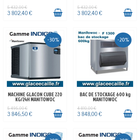
5 432,00 €
5 432,00 €
3 802,40 €
3 802,40 €
-30%
-20%
MACHINE GLACON CUBE 220
BAC DE STOCKAGE 600 kg
EN STOCK
EN STOCK
KG/24H MANITOWOC
MANITOWOC
5 495,00 €
4 810,00 €
3 846,50 €
3 848,00 €