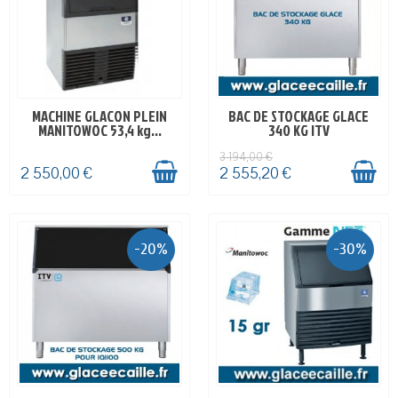
MACHINE GLACON PLEIN
BAC DE STOCKAGE GLACE
EN STOCK
EN STOCK
MANITOWOC 53,4 kg...
340 KG ITV
3 194,00 €
2 550,00 €
2 555,20 €
-20%
-30%