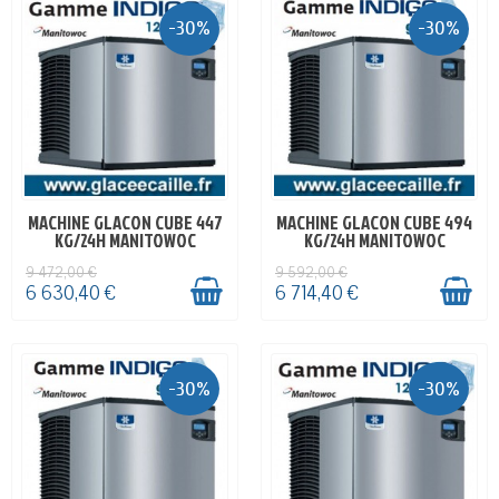
-30%
-30%
MACHINE GLACON CUBE 447
MACHINE GLACON CUBE 494
EN STOCK
EN STOCK
KG/24H MANITOWOC
KG/24H MANITOWOC
9 472,00 €
9 592,00 €
6 630,40 €
6 714,40 €
-30%
-30%