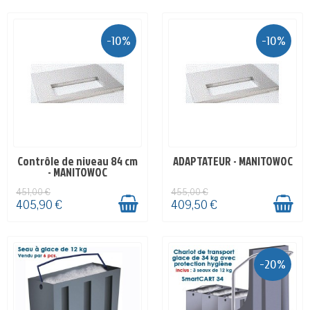
-10%
-10%
Contrôle de niveau 84 cm
ADAPTATEUR - MANITOWOC
EN STOCK
EN STOCK
- MANITOWOC
451,00 €
455,00 €
405,90 €
409,50 €
-20%