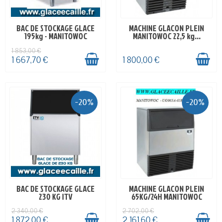
BAC DE STOCKAGE GLACE
MACHINE GLACON PLEIN
EN STOCK
EN STOCK
195kg - MANITOWOC
MANITOWOC 22,5 kg...
1 853,00 €
1 667,70 €
1 800,00 €
-20%
-20%
BAC DE STOCKAGE GLACE
MACHINE GLACON PLEIN
EN STOCK
EN STOCK
230 KG ITV
65KG/24H MANITOWOC
2 340,00 €
2 702,00 €
1 872,00 €
2 161,60 €