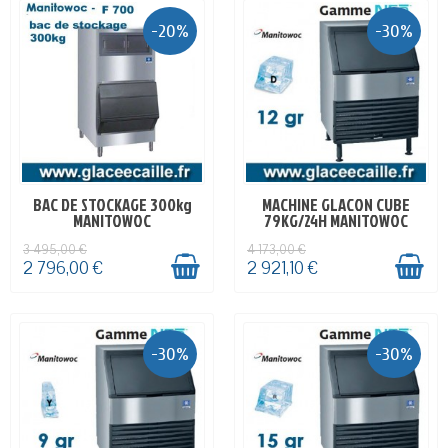
-20%
-30%
BAC DE STOCKAGE 300kg
MACHINE GLACON CUBE
EN STOCK
EN STOCK
MANITOWOC
79KG/24H MANITOWOC
3 495,00 €
4 173,00 €
2 796,00 €
2 921,10 €
-30%
-30%