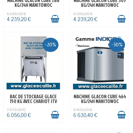
MACHINE GLACON CUBE 288
MACHINE GLACON CUBE 305
KG/24H MANITOWOC
KG/24H MANITOWOC
6 056,00 €
6 056,00 €
4 239,20 €
4 239,20 €
-20%
-30%
BAC DE STOCKAGE GLACE
MACHINE GLACON CUBE 464
EN STOCK
EN STOCK
150 KG AVEC CHARIOT ITV
KG/24H MANITOWOC
7 570,00 €
9 472,00 €
6 056,00 €
6 630,40 €