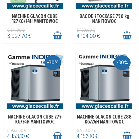
MACHINE GLACON CUBE
BAC DE STOCKAGE 750 kg
EN STOCK
EN STOCK
127KG/24H MANITOWOC
MANITOWOC
5 611,00 €
5 130,00 €
3 927,70 €
4 104,00 €
-30%
-30%
MACHINE GLACON CUBE 275
MACHINE GLACON CUBE 288
EN STOCK
EN STOCK
KG/24H MANITOWOC
KG/24H MANITOWOC
5 933,00 €
5 933,00 €
4 153,10 €
4 153,10 €