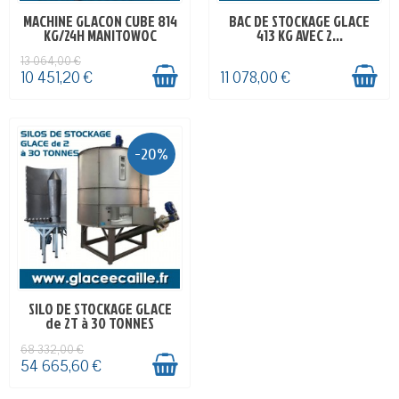
MACHINE GLACON CUBE 814
BAC DE STOCKAGE GLACE
EN STOCK
EN STOCK
KG/24H MANITOWOC
413 KG AVEC 2...
13 064,00 €
10 451,20 €
11 078,00 €
-20%
SILO DE STOCKAGE GLACE
SUR COMMANDE - 5-12
de 2T à 30 TONNES
SEMAINES
68 332,00 €
54 665,60 €